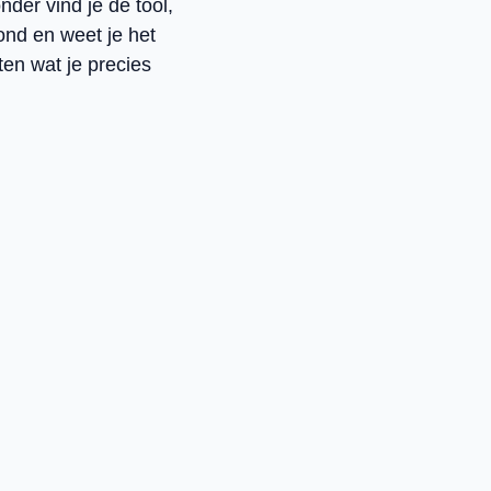
nder vind je de tool,
ond en weet je het
ten wat je precies