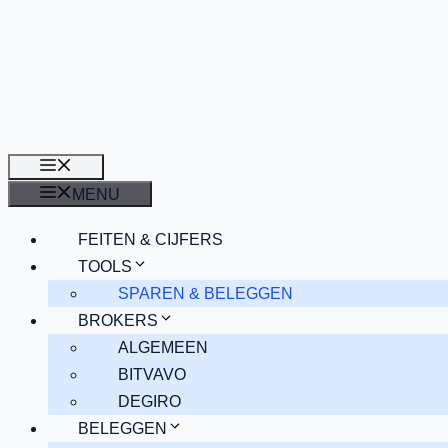
Ga
naar
de
inhoud
MENU
MENU
FEITEN & CIJFERS
TOOLS
SPAREN & BELEGGEN
BROKERS
ALGEMEEN
BITVAVO
DEGIRO
BELEGGEN